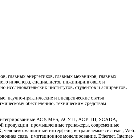
в, главных энергетиков, главных механиков, главных
ного инженера, специалистов инжиниринговых и
но-исследовательских институтов, студентов и аспирантов.
, научно-практические и внедренческие статьи,
тмическому обеспечению, техническим средствам
: интегрированные АСУ, MES, АСУ П, АСУ ТП, SCADA,
мой продукции, промышленные тренажеры, современные
, человеко-машинный интерфейс, встраиваемые системы, Web-
дная связь, имитационное моделирование, Ethernet, Internet-