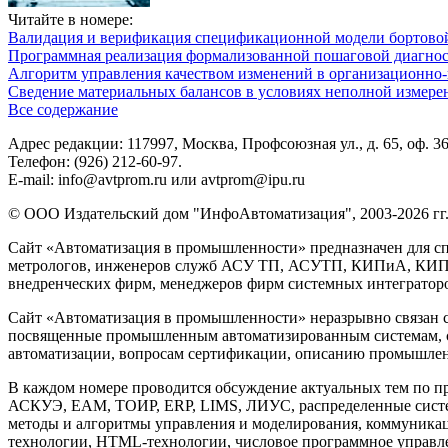
Читайте в номере:
Валидация и верификация спецификационной модели бортовой
Программная реализация формализованной пошаговой диагно
Алгоритм управления качеством изменений в организационно-
Сведение материальных балансов в условиях неполной измере
Все содержание
Адрес редакции: 117997, Москва, Профсоюзная ул., д. 65, оф. 3
Телефон: (926) 212-60-97.
E-mail: info@avtprom.ru или avtprom@ipu.ru
© ООО Издательский дом "ИнфоАвтоматизация", 2003-2026 гг
Сайт «Автоматизация в промышленности» предназначен для сп
метрологов, инженеров служб АСУ ТП, АСУТП, КИПиА, КИП и 
внедренческих фирм, менеджеров фирм системных интеграторов
Сайт «Автоматизация в промышленности» неразрывно связан с
посвященные промышленным автоматизированным системам, си
автоматизации, вопросам сертификации, описанию промышленн
В каждом номере проводится обсуждение актуальных тем по 
АСКУЭ, EAM, ТОИР, ERP, LIMS, ЛИУС, распределенные систе
методы и алгоритмы управления и моделирования, коммуника
технологии, HTML-технологии, числовое программное управлени