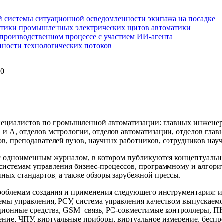
 системы ситуационной осведомленности экипажа на посадке
стики промышленных электрических щитов автоматики
производственном процессе с участием ИИ-агента
нности технологических потоков
60
.
ециалистов по промышленной автоматизации: главных инженеро
А, отделов метрологии, отделов автоматизации, отделов глав
, преподавателей вузов, научных работников, сотрудников науч
 одноименным журналом, в котором публикуются концептуальные
стемам управления бизнес-процессов, программному и алгори
ых стандартов, а также обзоры зарубежной прессы.
проблемам создания и применения следующего инструментария
мы управления, РСУ, система управления качеством выпускае
ционные средства, GSM–связь, РС-совместимые контроллеры, ПК
е, ЧПУ, виртуальные приборы, виртуальное измерение, беспрово