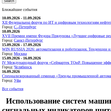
Ближайшие события
10.09.2026 - 11.09.2026
XII Федеральнsq форум по ИТ и цифровым технологиям нефтега
Город:
С.-Петербург
10.09.2026
XVII Премии имени Федора Прядунова «Лучшие цифровые реш
Город:
Санкт-Петербург
15.09.2026 - 17.09.2026
WIN RUSSIA 2026: автоматизация и роботизация. Тенденции и 
Город:
Москва
15.09.2026 - 16.09.2026
IV Международный форум «Сеймартек ТОиР. Повышение эффе
Город:
Челябинск
16.09.2026
Специализированный семинар «Тренды промышленной автома
Город:
Уфа
Все события
Использование систем машин
сигнальных индикаторов щито