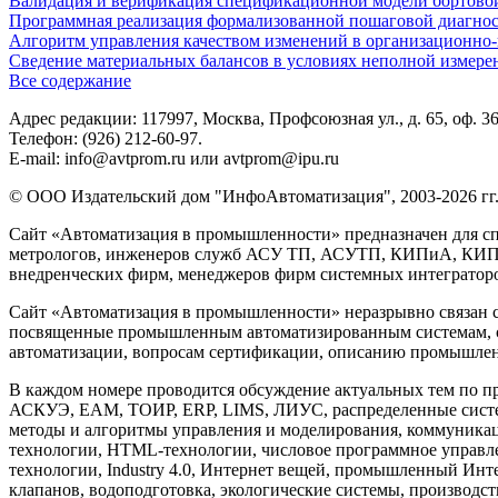
Валидация и верификация спецификационной модели бортовой
Программная реализация формализованной пошаговой диагно
Алгоритм управления качеством изменений в организационно-
Сведение материальных балансов в условиях неполной измере
Все содержание
Адрес редакции: 117997, Москва, Профсоюзная ул., д. 65, оф. 3
Телефон: (926) 212-60-97.
E-mail: info@avtprom.ru или avtprom@ipu.ru
© ООО Издательский дом "ИнфоАвтоматизация", 2003-2026 гг
Сайт «Автоматизация в промышленности» предназначен для сп
метрологов, инженеров служб АСУ ТП, АСУТП, КИПиА, КИП и 
внедренческих фирм, менеджеров фирм системных интеграторов
Сайт «Автоматизация в промышленности» неразрывно связан с
посвященные промышленным автоматизированным системам, си
автоматизации, вопросам сертификации, описанию промышленн
В каждом номере проводится обсуждение актуальных тем по 
АСКУЭ, EAM, ТОИР, ERP, LIMS, ЛИУС, распределенные систе
методы и алгоритмы управления и моделирования, коммуника
технологии, HTML-технологии, числовое программное управлени
технологии, Industry 4.0, Интернет вещей, промышленный Инте
клапанов, водоподготовка, экологические системы, производ