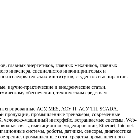
в, главных энергетиков, главных механиков, главных
ного инженера, специалистов инжиниринговых и
но-исследовательских институтов, студентов и аспирантов.
, научно-практические и внедренческие статьи,
тмическому обеспечению, техническим средствам
: интегрированные АСУ, MES, АСУ П, АСУ ТП, SCADA,
мой продукции, промышленные тренажеры, современные
, человеко-машинный интерфейс, встраиваемые системы, Web-
дная связь, имитационное моделирование, Ethernet, Internet-
игационные системы, роботы, датчики, сенсоры, диагностика
ное зрение, промышленные сети, средства промышленного