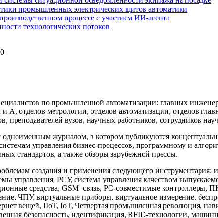
 системы ситуационной осведомленности экипажа на посадке
стики промышленных электрических щитов автоматики
производственном процессе с участием ИИ-агента
нности технологических потоков
60
.
ециалистов по промышленной автоматизации: главных инженеро
А, отделов метрологии, отделов автоматизации, отделов глав
, преподавателей вузов, научных работников, сотрудников науч
 одноименным журналом, в котором публикуются концептуальные
стемам управления бизнес-процессов, программному и алгори
ых стандартов, а также обзоры зарубежной прессы.
проблемам создания и применения следующего инструментария
мы управления, РСУ, система управления качеством выпускае
ционные средства, GSM–связь, РС-совместимые контроллеры, ПК
е, ЧПУ, виртуальные приборы, виртуальное измерение, беспрово
рнет вещей, IIoT, IoT, Четвертая промышленная революция, нав
ственная безопасность, идентификация, RFID-технологии, машин