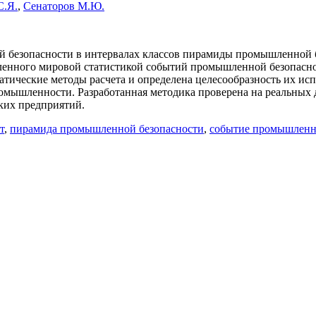
С.Я.
,
Сенаторов М.Ю.
 безопасности в интервалах классов пирамиды промышленной б
вленного мировой статистикой событий промышленной безопасн
тические методы расчета и определена целесообразность их и
ромышленности. Разработанная методика проверена на реальных
ких предприятий.
т
,
пирамида промышленной безопасности
,
событие промышленн