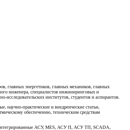
в, главных энергетиков, главных механиков, главных
ного инженера, специалистов инжиниринговых и
но-исследовательских институтов, студентов и аспирантов.
, научно-практические и внедренческие статьи,
тмическому обеспечению, техническим средствам
: интегрированные АСУ, MES, АСУ П, АСУ ТП, SCADA,