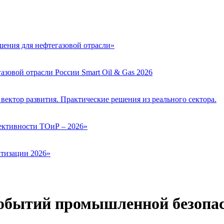
ения для нефтегазовой отрасли»
зовой отрасли России Smart Oil & Gas 2026
вектор развития. Практические решения из реального сектора.
ктивности ТОиР – 2026»
тизации 2026»
событий промышленной безопа