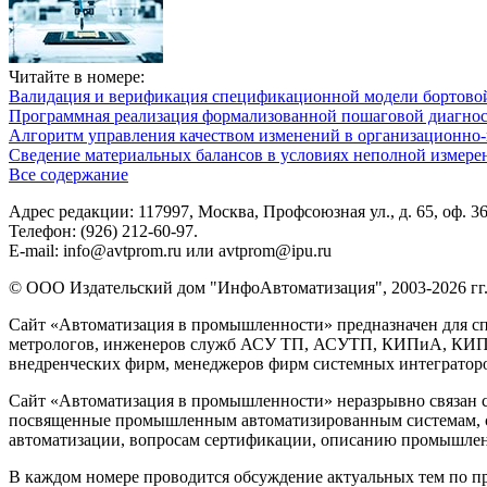
Читайте в номере:
Валидация и верификация спецификационной модели бортовой
Программная реализация формализованной пошаговой диагно
Алгоритм управления качеством изменений в организационно-
Сведение материальных балансов в условиях неполной измере
Все содержание
Адрес редакции: 117997, Москва, Профсоюзная ул., д. 65, оф. 3
Телефон: (926) 212-60-97.
E-mail: info@avtprom.ru или avtprom@ipu.ru
© ООО Издательский дом "ИнфоАвтоматизация", 2003-2026 гг
Сайт «Автоматизация в промышленности» предназначен для сп
метрологов, инженеров служб АСУ ТП, АСУТП, КИПиА, КИП и 
внедренческих фирм, менеджеров фирм системных интеграторов
Сайт «Автоматизация в промышленности» неразрывно связан с
посвященные промышленным автоматизированным системам, си
автоматизации, вопросам сертификации, описанию промышленн
В каждом номере проводится обсуждение актуальных тем по 