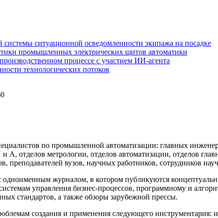
 системы ситуационной осведомленности экипажа на посадке
стики промышленных электрических щитов автоматики
производственном процессе с участием ИИ-агента
нности технологических потоков
60
.
ециалистов по промышленной автоматизации: главных инженеро
А, отделов метрологии, отделов автоматизации, отделов глав
, преподавателей вузов, научных работников, сотрудников науч
 одноименным журналом, в котором публикуются концептуальные
стемам управления бизнес-процессов, программному и алгори
ых стандартов, а также обзоры зарубежной прессы.
проблемам создания и применения следующего инструментария