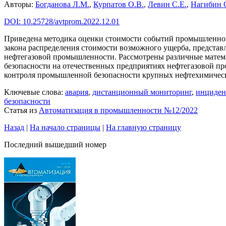
Авторы:
Богданова Л.М.
,
Курпатов О.В.
,
Левин С.Е.
,
Нагибин 
DOI: 10.25728/avtprom.2022.12.01
Приведена методика оценки стоимости событий промышленной
закона распределения стоимости возможного ущерба, предста
нефтегазовой промышленности. Рассмотрены различные матема
безопасности на отечественных предприятиях нефтегазовой п
контроля промышленной безопасности крупных нефтехимичес
Ключевые слова:
авария
,
дистанционный мониторинг
,
инциден
безопасности
Статья из
Автоматизация в промышленности №12/2022
Назад
|
На начало страницы
|
На главную страницу
Последний вышедший номер