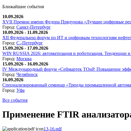
Ближайшие события
10.09.2026
XVII Премии имени Федора Прядунова «Лучшие цифровые реш
Город:
Санкт-Петербург
10.09.2026 - 11.09.2026
XII Федеральнsq форум по ИТ и цифровым технологиям нефтега
Город:
С.-Петербург
15.09.2026 - 17.09.2026
WIN RUSSIA 2026: автоматизация и роботизация. Тенденции и 
Город:
Москва
15.09.2026 - 16.09.2026
IV Международный форум «Сеймартек ТОиР. Повышение эффе
Город:
Челябинск
16.09.2026
Специализированный семинар «Тренды промышленной автома
Город:
Уфа
Все события
Применение FTIR анализатора
13-16.pdf