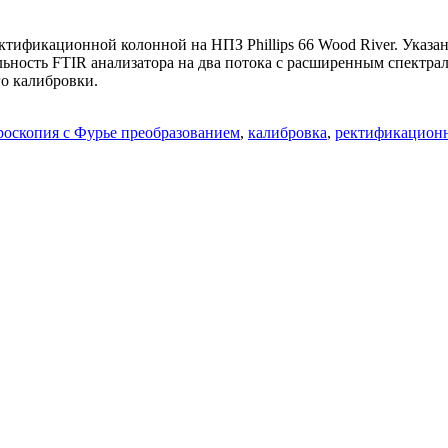
тификационной колонной на НПЗ Phillips 66 Wood River. Указа
ьность FTIR анализатора на два потока с расширенным спектра
о калибровки.
роскопия с Фурье преобразованием
,
калибровка
,
ректификационн