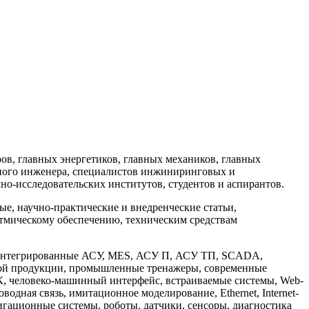
в, главных энергетиков, главных механиков, главных
ного инженера, специалистов инжиниринговых и
но-исследовательских институтов, студентов и аспирантов.
, научно-практические и внедренческие статьи,
тмическому обеспечению, техническим средствам
: интегрированные АСУ, MES, АСУ П, АСУ ТП, SCADA,
мой продукции, промышленные тренажеры, современные
, человеко-машинный интерфейс, встраиваемые системы, Web-
дная связь, имитационное моделирование, Ethernet, Internet-
игационные системы, роботы, датчики, сенсоры, диагностика