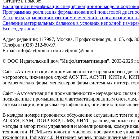
Читайте в номере:
Валидация и верификация спецификационной модели бортовой
Программная реализация формализованной пошаговой диагно
Алгоритм управления качеством изменений в организационно-
Сведение материальных балансов в условиях неполной измере
Все содержание
Адрес редакции: 117997, Москва, Профсоюзная ул., д. 65, оф. 3
Телефон: (926) 212-60-97.
E-mail: info@avtprom.ru или avtprom@ipu.ru
© ООО Издательский дом "ИнфоАвтоматизация", 2003-2026 гг
Сайт «Автоматизация в промышленности» предназначен для сп
метрологов, инженеров служб АСУ ТП, АСУТП, КИПиА, КИП и 
внедренческих фирм, менеджеров фирм системных интеграторов
Сайт «Автоматизация в промышленности» неразрывно связан с
посвященные промышленным автоматизированным системам, си
автоматизации, вопросам сертификации, описанию промышленн
В каждом номере проводится обсуждение актуальных тем по 
АСКУЭ, EAM, ТОИР, ERP, LIMS, ЛИУС, распределенные систе
методы и алгоритмы управления и моделирования, коммуника
технологии, HTML-технологии, числовое программное управлени
технологии, Industry 4.0, Интернет вещей, промышленный Инте