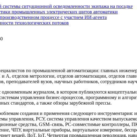
 системы ситуационной осведомленности экипажа на посадке
стики промышленных электрических щитов автоматики
производственном процессе с участием ИИ-агента
нности технологических потоков
60
.
ециалистов по промышленной автоматизации: главных инженеро
А, отделов метрологии, отделов автоматизации, отделов глав
, преподавателей вузов, научных работников, сотрудников науч
 одноименным журналом, в котором публикуются концептуальные
стемам управления бизнес-процессов, программному и алгори
ых стандартов, а также обзоры зарубежной прессы.
проблемам создания и применения следующего инструментария
мы управления, РСУ, система управления качеством выпускае
ционные средства, GSM–связь, РС-совместимые контроллеры, ПК
е, ЧПУ, виртуальные приборы, виртуальное измерение, беспрово
рнет вещей, IIoT, IoT, Четвертая промышленная революция, нав