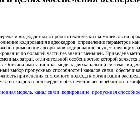
передачи видеоданных от робототехнических комплексов на пр
олнение кодирования видеокадров, определение параметров кан
ожено применение алгоритмов кодирования, осуществляющих раз
ирования по большей части без знания меньшей. Приведена мет
еменных затрат, отличительной особенностью которой является
ов. Описана имитационная модель двухканальной системы видео
нный выбор пропускных способностей каналов связи, обеспечив
ожность применения системного подхода к организации распре
частей кадров и подтвердить обеспечение бесперебойной и кон
ионная модель
,
канал связи
,
кодирование
,
пропускная способнос