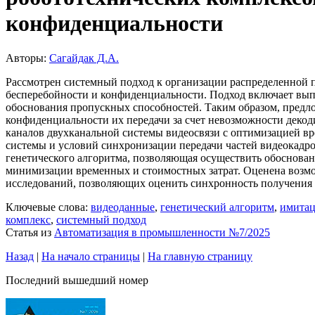
конфиденциальности
Авторы:
Сагайдак Д.А.
Рассмотрен системный подход к организации распределенной 
бесперебойности и конфиденциальности. Подход включает вып
обоснования пропускных способностей. Таким образом, предл
конфиденциальности их передачи за счет невозможности декод
каналов двухканальной системы видеосвязи с оптимизацией вр
системы и условий синхронизации передачи частей видеокадр
генетического алгоритма, позволяющая осуществить обоснова
минимизации временных и стоимостных затрат. Оценена возм
исследований, позволяющих оценить синхронность получения 
Ключевые слова:
видеоданные
,
генетический алгоритм
,
имитац
комплекс
,
системный подход
Статья из
Автоматизация в промышленности №7/2025
Назад
|
На начало страницы
|
На главную страницу
Последний вышедший номер