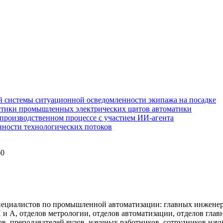
 системы ситуационной осведомленности экипажа на посадке
стики промышленных электрических щитов автоматики
производственном процессе с участием ИИ-агента
нности технологических потоков
60
.
ециалистов по промышленной автоматизации: главных инженеро
А, отделов метрологии, отделов автоматизации, отделов глав
, преподавателей вузов, научных работников, сотрудников науч