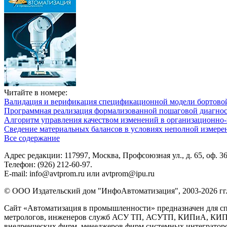
Читайте в номере:
Валидация и верификация спецификационной модели бортовой
Программная реализация формализованной пошаговой диагно
Алгоритм управления качеством изменений в организационно-
Сведение материальных балансов в условиях неполной измере
Все содержание
Адрес редакции: 117997, Москва, Профсоюзная ул., д. 65, оф. 3
Телефон: (926) 212-60-97.
E-mail: info@avtprom.ru или avtprom@ipu.ru
© ООО Издательский дом "ИнфоАвтоматизация", 2003-2026 гг
Сайт «Автоматизация в промышленности» предназначен для сп
метрологов, инженеров служб АСУ ТП, АСУТП, КИПиА, КИП и 
внедренческих фирм, менеджеров фирм системных интеграторов