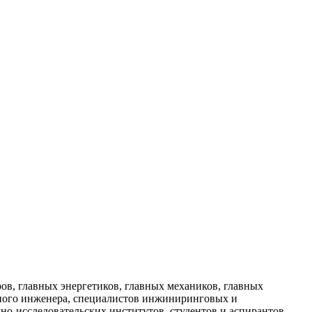
в, главных энергетиков, главных механиков, главных
ного инженера, специалистов инжиниринговых и
но-исследовательских институтов, студентов и аспирантов.