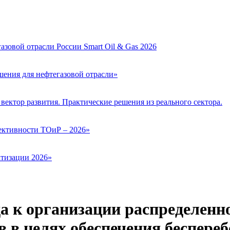
зовой отрасли России Smart Oil & Gas 2026
ения для нефтегазовой отрасли»
вектор развития. Практические решения из реального сектора.
ктивности ТОиР – 2026»
тизации 2026»
да к организации распределенн
 в целях обеспечения беспереб