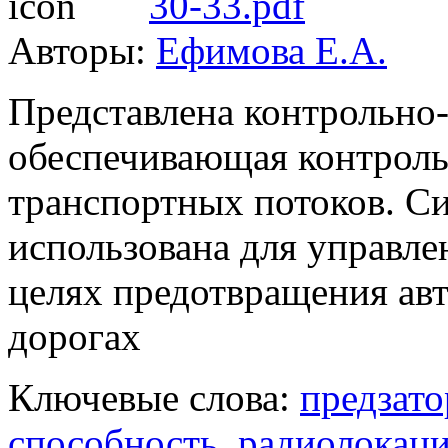
30-33.pdf
Авторы:
Ефимова Е.А.
Представлена контрольно-
обеспечивающая контроль
транспортных потоков. С
использована для управл
целях предотвращения ав
дорогах
Ключевые слова:
предзат
способность
,
радиолокац