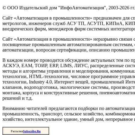
© ООО Издательский дом "ИнфоАвтоматизация", 2003-2026 гг
Сайт «Автоматизация в промышленности» предназначен для сп
метрологов, инженеров служб АСУ ТП, АСУТП, КИПиА, КИП и 
внедренческих фирм, менеджеров фирм системных интеграторов
Сайт «Автоматизация в промышленности» неразрывно связан с
посвященные промышленным автоматизированным системам, си
автоматизации, вопросам сертификации, описанию промышленн
В каждом номере проводится обсуждение актуальных тем по 
АСКУЭ, EAM, ТОИР, ERP, LIMS, ЛИУС, распределенные систе
методы и алгоритмы управления и моделирования, коммуника
технологии, HTML-технологии, числовое программное управлени
технологии, Industry 4.0, Интернет вещей, промышленный Инте
клапанов, водоподготовка, экологические системы, производ
монтажа, корпуса и конструктивные решения, пневмоавтомати
решений и т.д.
Вниманию читателей предлагаются подборки по автоматизации
промышленность, транспорт, сельское хозяйство, комбикормо
хозяйство, интеллектуальное здание, умный дом, непрерывное 
Рассылки
Subscribe.Ru