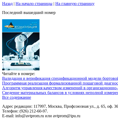
Назад
|
На начало страницы
|
На главную страницу
Последний вышедший номер
Читайте в номере:
Валидация и верификация спецификационной модели бортовой
Программная реализация формализованной пошаговой диагно
Алгоритм управления качеством изменений в организационно-
Сведение материальных балансов в условиях неполной измере
Все содержание
Адрес редакции: 117997, Москва, Профсоюзная ул., д. 65, оф. 3
Телефон: (926) 212-60-97.
E-mail: info@avtprom.ru или avtprom@ipu.ru