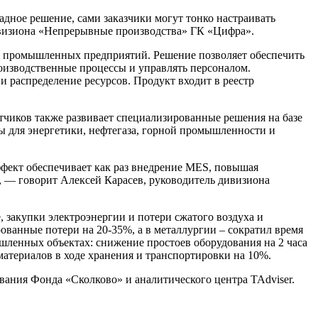
адное решение, сами заказчики могут тонко настраивать
ивизиона «Непрерывные производства» ГК «Цифра».
 промышленных предприятий. Решение позволяет обеспечить
оизводственные процессы и управлять персоналом.
и распределение ресурсов. Продукт входит в реестр
тчиков также развивает специализированные решения на базе
ы для энергетики, нефтегаза, горной промышленности и
ффект обеспечивает как раз внедрение MES, повышая
, — говорит Алексей Карасев, руководитель дивизиона
 закупки электроэнергии и потери сжатого воздуха и
анные потери на 20-35%, а в металлургии – сократил время
шленных объектах: снижение простоев оборудования на 2 часа
атериалов в ходе хранения и транспортировки на 10%.
ания Фонда «Сколково» и аналитического центра TAdviser.