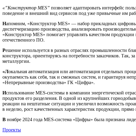
«”Конструктор MES”
позволяет адаптировать интерфейс польз
поведение и внешний вид сервисов под уже привычные им раб
Н
апомним, «Конструктор MES» — набор прикладных цифровых
диспетчеризацию производства, анализировать производительн
«Конструктор MES» помогает управлять качеством продукции и 
отечественного ПО.
Р
ешение используется в разных отраслях промышленности благ
конструктора, ориентируясь на потребности заказчиков. Так,
металлургии.
«Л
окальная автоматизация или автоматизация отдельных проце
окупаемость как себя, так и смежных систем, и гарантируя н
«Непрерывные производства» ГК «Цифра».
И
спользование MES-системы в компании энергетической отрасл
продуктов его разделения. В одной из крупнейших горнодобы
реакции на нештатные ситуации и увеличил возможность проа
в неделю, рост качественных характеристик продукции, прямо
В
ноябре 2024 года MES-cистема «Цифры» была признана лидер
Проекты