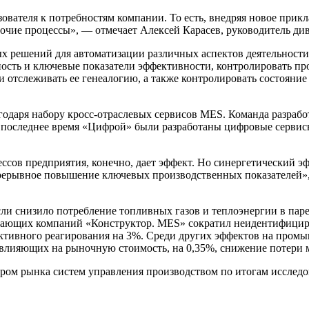
ователя к потребностям компании. То есть, внедряя новое прикл
очие процессы», — отмечает Алексей Карасев, руководитель д
 решений для автоматизации различных аспектов деятельности
ость и ключевые показатели эффективности, контролировать пр
отслеживать ее генеалогию, а также контролировать состояние 
одаря набору кросс-отраслевых сервисов MES. Команда разрабо
 за последнее время «Цифрой» были разработаны цифровые сервис
ссов предприятия, конечно, дает эффект. Но синергетический э
епрерывное повышение ключевых производственных показателей»
и снизило потребление топливных газов и теплоэнергии в паре,
вающих компаний «Конструктор. MES» сократил неидентифициров
ктивного реагирования на 3%. Среди других эффектов на промы
 влияющих на рыночную стоимость, на 0,35%, снижение потери м
ом рынка систем управления производством по итогам исследов