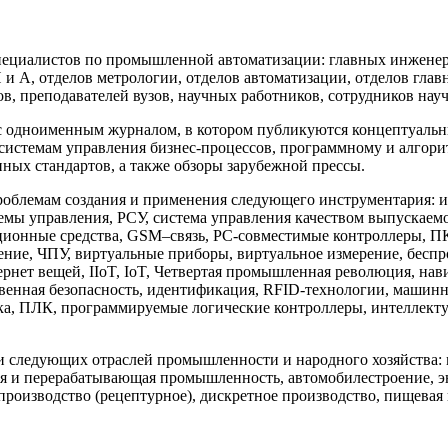
.
ециалистов по промышленной автоматизации: главных инженеро
А, отделов метрологии, отделов автоматизации, отделов глав
, преподавателей вузов, научных работников, сотрудников науч
 одноименным журналом, в котором публикуются концептуальные
стемам управления бизнес-процессов, программному и алгори
ых стандартов, а также обзоры зарубежной прессы.
проблемам создания и применения следующего инструментария
мы управления, РСУ, система управления качеством выпускае
ционные средства, GSM–связь, РС-совместимые контроллеры, ПК
е, ЧПУ, виртуальные приборы, виртуальное измерение, беспрово
рнет вещей, IIoT, IoT, Четвертая промышленная революция, нав
ственная безопасность, идентификация, RFID-технологии, машин
ка, ПЛК, программируемые логические контроллеры, интеллект
 следующих отраслей промышленности и народного хозяйства: ме
вая и перерабатывающая промышленность, автомобилестроение, 
производство (рецептурное), дискретное производство, пищевая