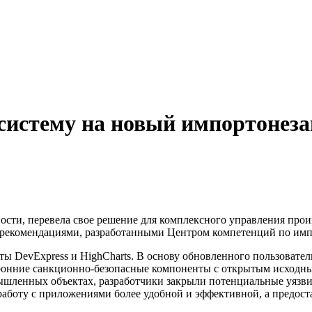
систему на новый импортонез
ости, перевела свое решение для комплексного управления про
 с рекомендациями, разработанными Центром компетенций по им
ы DevExpress и HighCharts. В основу обновленного пользовате
торонние санкционно-безопасные компоненты с открытым исходн
ышленных объектах, разработчики закрыли потенциальные уязви
 работу с приложениями более удобной и эффективной, а предос