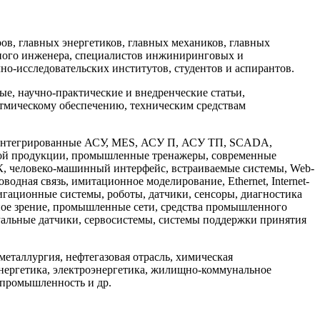
в, главных энергетиков, главных механиков, главных
ного инженера, специалистов инжиниринговых и
но-исследовательских институтов, студентов и аспирантов.
, научно-практические и внедренческие статьи,
тмическому обеспечению, техническим средствам
: интегрированные АСУ, MES, АСУ П, АСУ ТП, SCADA,
мой продукции, промышленные тренажеры, современные
, человеко-машинный интерфейс, встраиваемые системы, Web-
дная связь, имитационное моделирование, Ethernet, Internet-
игационные системы, роботы, датчики, сенсоры, диагностика
ное зрение, промышленные сети, средства промышленного
уальные датчики, сервосистемы, системы поддержки принятия
таллургия, нефтегазовая отрасль, химическая
энергетика, электроэнергетика, жилищно-коммунальное
 промышленность и др.