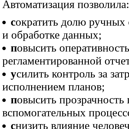
Автоматизация позволила
с
ократить долю ручных 
и обработке данных;
п
овысить оперативность
регламентированной отче
у
силить контроль за зат
исполнением планов;
п
овысить прозрачность
вспомогательных процесс
с
низить влияние челове