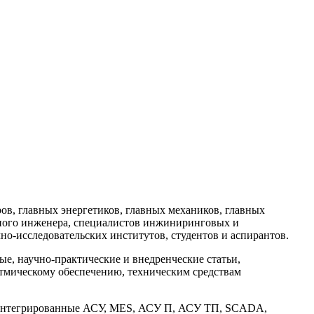
в, главных энергетиков, главных механиков, главных
ного инженера, специалистов инжиниринговых и
но-исследовательских институтов, студентов и аспирантов.
, научно-практические и внедренческие статьи,
тмическому обеспечению, техническим средствам
: интегрированные АСУ, MES, АСУ П, АСУ ТП, SCADA,