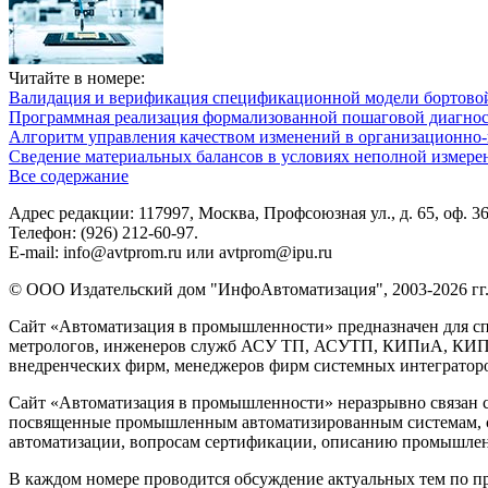
Читайте в номере:
Валидация и верификация спецификационной модели бортовой
Программная реализация формализованной пошаговой диагно
Алгоритм управления качеством изменений в организационно-
Сведение материальных балансов в условиях неполной измере
Все содержание
Адрес редакции: 117997, Москва, Профсоюзная ул., д. 65, оф. 3
Телефон: (926) 212-60-97.
E-mail: info@avtprom.ru или avtprom@ipu.ru
© ООО Издательский дом "ИнфоАвтоматизация", 2003-2026 гг
Сайт «Автоматизация в промышленности» предназначен для сп
метрологов, инженеров служб АСУ ТП, АСУТП, КИПиА, КИП и 
внедренческих фирм, менеджеров фирм системных интеграторов
Сайт «Автоматизация в промышленности» неразрывно связан с
посвященные промышленным автоматизированным системам, си
автоматизации, вопросам сертификации, описанию промышленн
В каждом номере проводится обсуждение актуальных тем по 