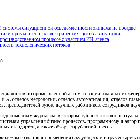
 системы ситуационной осведомленности экипажа на посадке
стики промышленных электрических щитов автоматики
производственном процессе с участием ИИ-агента
нности технологических потоков
60
.
ециалистов по промышленной автоматизации: главных инженеро
А, отделов метрологии, отделов автоматизации, отделов глав
, преподавателей вузов, научных работников, сотрудников науч
 одноименным журналом, в котором публикуются концептуальные
стемам управления бизнес-процессов, программному и алгори
ых стандартов, а также обзоры зарубежной прессы.
проблемам создания и применения следующего инструментария