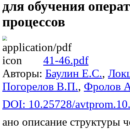
для обучения опера
процессов
41-46.pdf
Авторы:
Баулин Е.С.
,
Лок
Погорелов В.П.
,
Фролов А
DOI: 10.25728/avtprom.10
ано описание структуры 