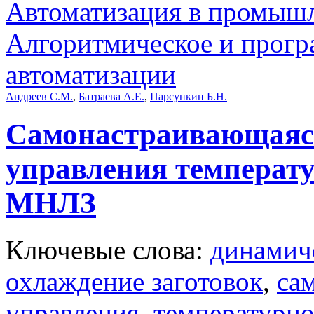
Автоматизация в промыш
Алгоритмическое и прогр
автоматизации
Андреев С.М.
,
Батраева А.Е.
,
Парсункин Б.Н.
Самонастраивающаяся
управления температ
МНЛЗ
Ключевые слова:
динамич
охлаждение заготовок
,
са
управления
,
температурно