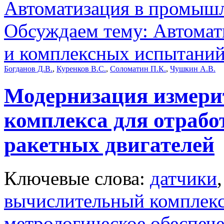
Автоматизация в промыш
Обсуждаем тему: Автомат
и комплексных испытани
Богданов Д.В.
,
Куренков В.С.
,
Соломатин П.К.
,
Чушкин А.В.
Модернизация измери
комплекса для отраб
ракетных двигателей
Ключевые слова:
датчики
вычислительный комплек
метрологическое обеспеч