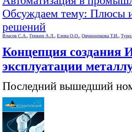
Автоматизация в промыш
Обсуждаем тему: Плюсы 
решений
Власов С.А.
,
Генкин А.Л.
,
Елева О.О.
,
Овчинникова Т.И.
,
Турец
Концепция создания 
эксплуатации металлу
Последний вышедший но