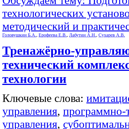
Обсуждаем тему: Подгото
технологических установо
методический и практиче
Головушкин Б.А.
,
Ерофеева Е.В.
,
Лабутин А.Н.
,
Сухарев А.В.
Тренажёрно-управля
технический комплекс
технологии
Ключевые слова:
имитаци
управления
,
программно-
управления
,
субоптималь