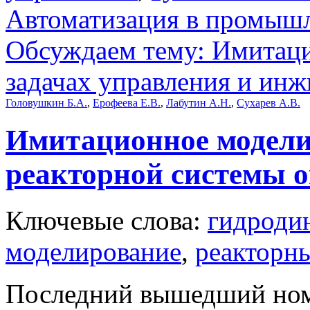
Автоматизация в промыш
Обсуждаем тему: Имитаци
задачах управления и ин
Головушкин Б.А.
,
Ерофеева Е.В.
,
Лабутин А.Н.
,
Сухарев А.В.
Имитационное модели
реакторной системы 
Ключевые слова:
гидроди
моделирование
,
реакторн
Последний вышедший но