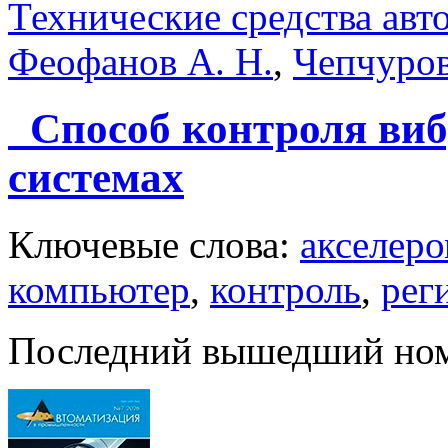
Технические средства авт
Феофанов А. Н.
,
Чепчуро
Способ контроля виб
системах
Ключевые слова:
акселер
компьютер
,
контроль
,
рег
Последний вышедший но