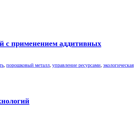
ий с применением аддитивных
ть
,
порошковый металл
,
управление ресурсами
,
экологическая
хнологий