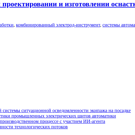
 проектировании и изготовлении оснаст
аботки
,
комбинированный электрод-инструмент
,
системы автом
 системы ситуационной осведомленности экипажа на посадке
стики промышленных электрических щитов автоматики
производственном процессе с участием ИИ-агента
нности технологических потоков