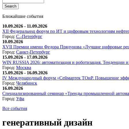
Ближайшие события
10.09.2026 - 11.09.2026
XII Федеральнsq форум по ИТ и цифровым технологиям нефтега
Город:
С.-Петербург
10.09.2026
XVII Премии имени Федора Прядунова «Лучшие цифровые реш
Город:
Санкт-Петербург
15.09.2026 - 17.09.2026
WIN RUSSIA 2026: автоматизация и роботизация. Тенденции и 
Город:
Москва
15.09.2026 - 16.09.2026
IV Международный форум «Сеймартек ТОиР. Повышение эффе
Город:
Челябинск
16.09.2026
Специализированный семинар «Тренды промышленной автома
Город:
Уфа
Все события
генеративный дизайн