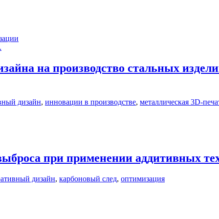
зации
.
изайна на производство стальных издел
вный дизайн
,
инновации в производстве
,
металлическая 3D-печа
выброса при применении аддитивных те
ративный дизайн
,
карбоновый след
,
оптимизация