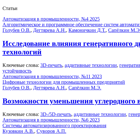
Статьи
Автоматизация в промышленности, №4 2025
Алгоритмическое и программное обеспечение систем автомати
Голубев О.В.
,
Дегтярева А.Н.
,
Камоничкин Д.Т.
,
Сапёлкин М.Э
Исследование влияния генеративного д
технологий
Ключевые слова:
3D-печать
,
аддитивные технологии
,
генерати
устойчивость
Автоматизация в промышленности, №11 2023
Цифровые технологии для промышленных предприятий
Голубев О.В.
,
Дегтярева А.Н.
,
Сапёлкин М.Э.
Возможности уменьшения углеродного 
Ключевые слова:
3D-/5D-печать
,
аддитивные технологии
,
гене
Автоматизация в промышленности, №6 2023
Cистемы автоматизированного проектирования
Кузовкин А.В.
,
Суворов А.П.