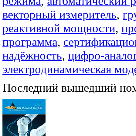
режима
,
автоматический 
векторный измеритель
,
гр
реактивной мощности
,
пр
программа
,
сертификацио
надёжность
,
цифро-анало
электродинамическая мод
Последний вышедший но