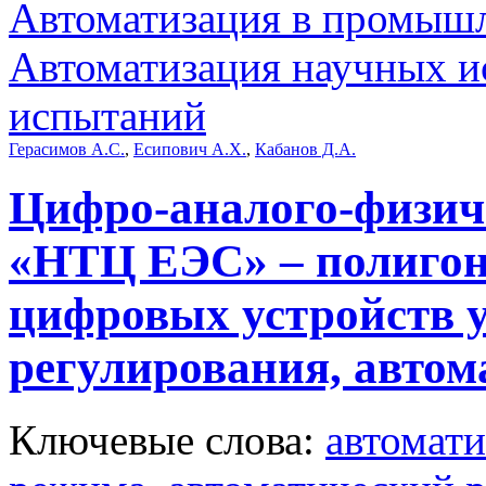
Автоматизация в промыш
Автоматизация научных и
испытаний
Герасимов А.С.
,
Есипович А.Х.
,
Кабанов Д.А.
Цифро-аналого-физич
«НТЦ ЕЭС» – полигон
цифровых устройств 
регулирования, авто
Ключевые слова:
автомат