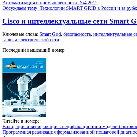
Автоматизация в промышленности, №4 2012
Обсуждаем тему: Технологии SMART GRID в России и за руб
Cisco и интеллектуальные сети Smart G
Ключевые слова:
Smart Grid
,
безопасность
,
интеллектуальные с
защита электрической сети
Последний вышедший номер
Читайте в номере:
Валидация и верификация спецификационной модели бортовой
Программная реализация формализованной пошаговой диагно