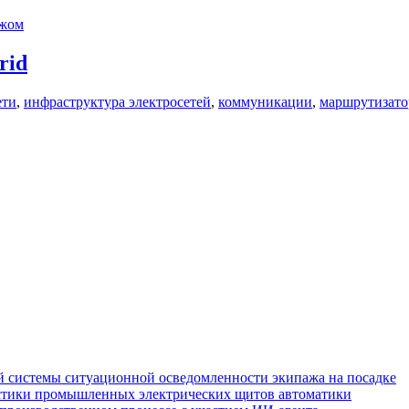
ежом
rid
ети
,
инфраструктура электросетей
,
коммуникации
,
маршрутизато
 системы ситуационной осведомленности экипажа на посадке
стики промышленных электрических щитов автоматики