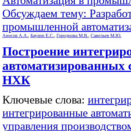
Автоматизация в промыш
Обсуждаем тему: Разраб
промышленной автоматиз
Аносов А.А.
,
Баулин Е.С.
,
Городнова М.В.
,
Савельев М.Ю.
Построение интегрир
автоматизированных 
НХК
Ключевые слова:
интегрир
интегрированные автомат
управления производство