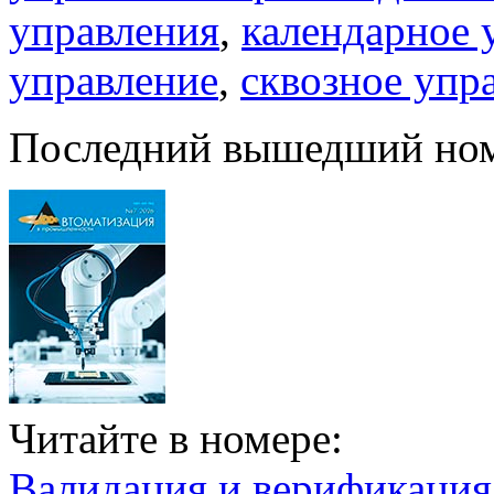
управления
,
календарное 
управление
,
сквозное упр
Последний вышедший но
Читайте в номере:
Валидация и верификаци