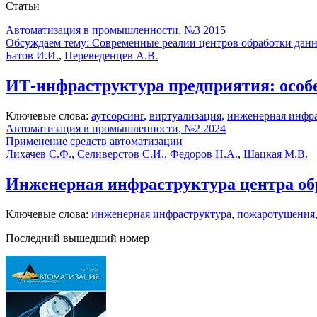
Статьи
Автоматизация в промышленности, №3 2015
Обсуждаем тему: Современные реалии центров обработки дан
Батов И.И.
,
Переведенцев А.В.
ИТ-инфраструктура предприятия: особен
Ключевые слова:
аутсорсинг
,
виртуализация
,
инженерная инфра
Автоматизация в промышленности, №2 2024
Применение средств автоматизации
Лихачев С.Ф.
,
Селиверстов С.И.
,
Федоров Н.А.
,
Шацкая М.В.
Инженерная инфраструктура центра об
Ключевые слова:
инженерная инфраструктура
,
пожаротушения
Последний вышедший номер