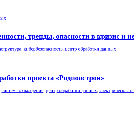
ных
ности, тренды, опасности в кризис и н
структура
,
кибербезопасность
,
центр обработки данных
работки проекта «Радиоастрон»
,
система охлаждения
,
центр обработки данных
,
электрическая п