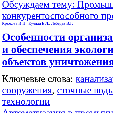
Обсуждаем тему: Промышл
конкурентоспособного пр
Крюкова И.П.
,
Кулида Е.Л.
,
Лебедев В.Г.
Особенности организ
и обеспечения эколог
объектов уничтожени
Ключевые слова:
канализ
сооружения
,
сточные вод
технологии
Автоматизация в промыш