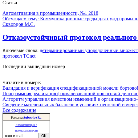
Статьи
Автоматизация в промышленности, №1 2018
Обсуждаем тему: Коммуникационные среды для нужд промыш
Скворцов М.С.
Отказоустойчивый протокол реального
Ключевые слова:
детерминированный упорядоченный множест
протокол TСnet
Последний вышедший номер
Читайте в номере:
Валидация и верификация спецификационной модели бортовой
Программная реализация формализованной пошаговой диагно
Алгоритм управления качеством изменений в организационно-
Сведение материальных балансов в условиях неполной измере
Все содержание
Рассылки
Subscribe.Ru
Автоматизация в
промышленности