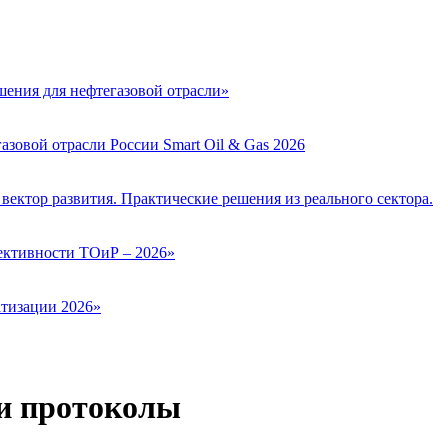
ения для нефтегазовой отрасли»
зовой отрасли России Smart Oil & Gas 2026
вектор развития. Практические решения из реального сектора.
ктивности ТОиР – 2026»
тизации 2026»
и протоколы