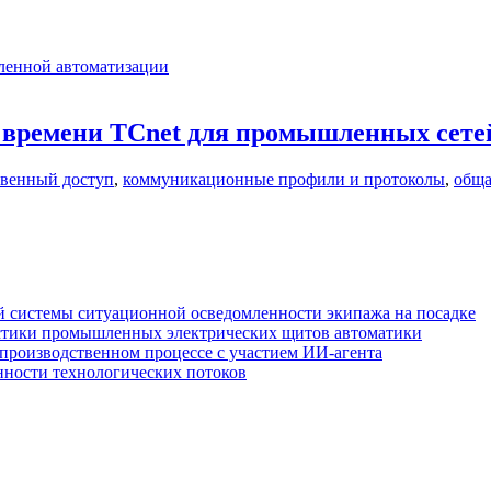
ленной автоматизации
 времени TСnet для промышленных сете
венный доступ
,
коммуникационные профили и протоколы
,
обща
 системы ситуационной осведомленности экипажа на посадке
стики промышленных электрических щитов автоматики
производственном процессе с участием ИИ-агента
нности технологических потоков