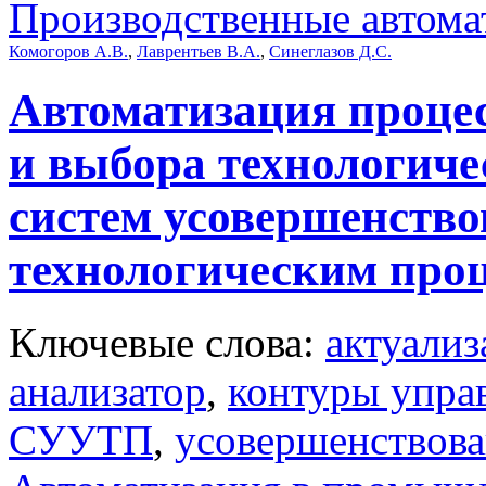
Производственные автома
Комогоров А.В.
,
Лаврентьев В.А.
,
Синеглазов Д.С.
Автоматизация проце
и выбора технологиче
систем усовершенство
технологическим про
Ключевые слова:
актуализ
анализатор
,
контуры упра
СУУТП
,
усовершенствова