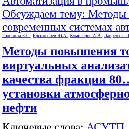
Автоматизация в промыш
Обсуждаем тему: Методы
современных системах ав
Головина Е.С.
,
Ергомышев Ю.А.
,
Комогоров А.В.
,
Лаврентьев 
Методы повышения то
виртуальных анализат
качества фракции 80
установки атмосферн
нефти
Ключевые слова:
АСУТП