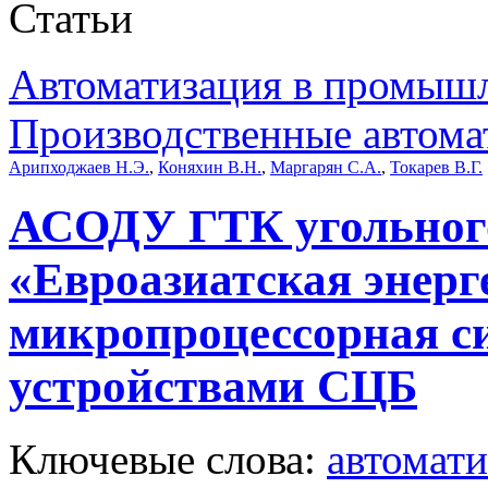
Статьи
Автоматизация в промыш
Производственные автома
Арипходжаев Н.Э.
,
Коняхин В.Н.
,
Маргарян С.А.
,
Токарев В.Г.
АСОДУ ГТК угольного
«Евроазиатская энерг
микропроцессорная с
устройствами СЦБ
Ключевые слова:
автомати