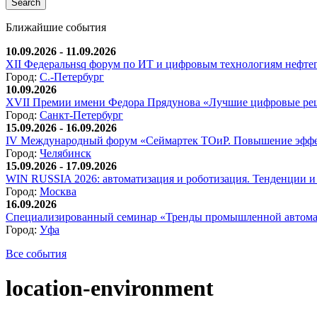
Ближайшие события
10.09.2026 - 11.09.2026
XII Федеральнsq форум по ИТ и цифровым технологиям нефтега
Город:
С.-Петербург
10.09.2026
XVII Премии имени Федора Прядунова «Лучшие цифровые реш
Город:
Санкт-Петербург
15.09.2026 - 16.09.2026
IV Международный форум «Сеймартек ТОиР. Повышение эффе
Город:
Челябинск
15.09.2026 - 17.09.2026
WIN RUSSIA 2026: автоматизация и роботизация. Тенденции и 
Город:
Москва
16.09.2026
Специализированный семинар «Тренды промышленной автома
Город:
Уфа
Все события
location-environment