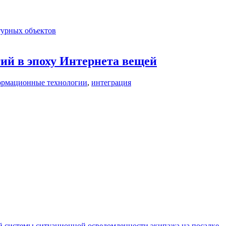
урных объектов
ий в эпоху Интернета вещей
ормационные технологии
,
интеграция
 системы ситуационной осведомленности экипажа на посадке