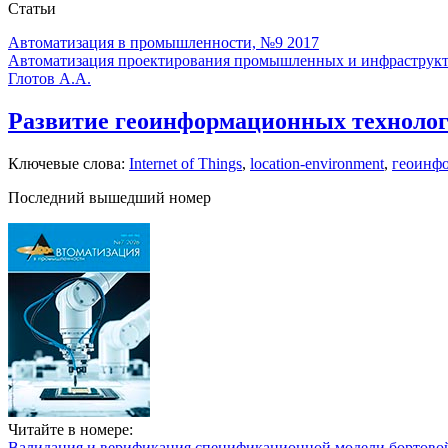
Статьи
Автоматизация в промышленности, №9 2017
Автоматизация проектирования промышленных и инфраструкт
Глотов А.А.
Развитие геоинформационных технолог
Ключевые слова:
Internet of Things
,
location-environment
,
геоинф
Последний вышедший номер
Читайте в номере:
Валидация и верификация спецификационной модели бортовой