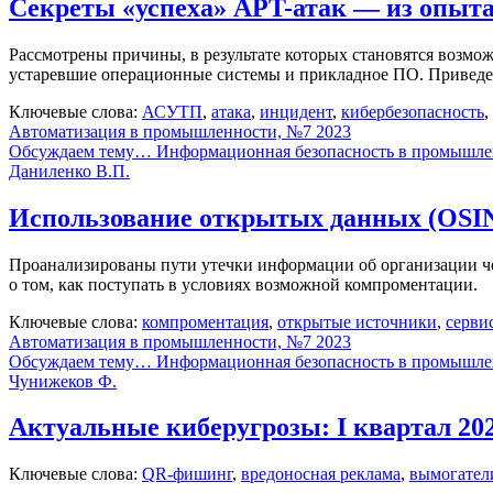
Секреты «успеха» APT-атак — из опыта
Рассмотрены причины, в результате которых становятся возм
устаревшие операционные системы и прикладное ПО. Приведе
Ключевые слова:
АСУТП
,
атака
,
инцидент
,
кибербезопасность
,
Автоматизация в промышленности, №7 2023
Обсуждаем тему… Информационная безопасность в промышле
Даниленко В.П.
Использование открытых данных (OSIN
Проанализированы пути утечки информации об организации че
о том, как поступать в условиях возможной компроментации.
Ключевые слова:
компроментация
,
открытые источники
,
серви
Автоматизация в промышленности, №7 2023
Обсуждаем тему… Информационная безопасность в промышле
Чунижеков Ф.
Актуальные киберугрозы: I квартал 202
Ключевые слова:
QR-фишинг
,
вредоносная реклама
,
вымогател