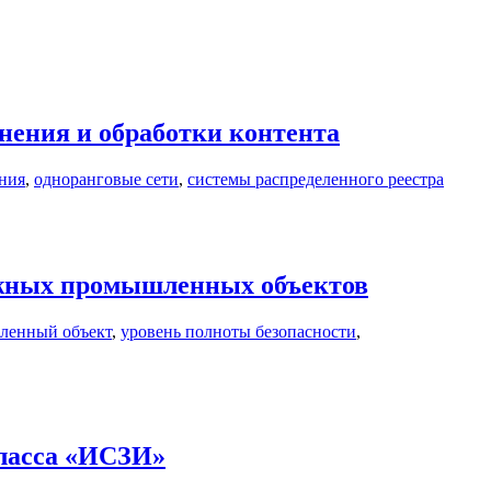
нения и обработки контента
ния
,
одноранговые сети
,
системы распределенного реестра
ожных промышленных объектов
ленный объект
,
уровень полноты безопасности
,
класса «ИСЗИ»