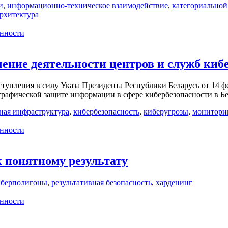
и
,
информационно-техническое взаимодействие
,
категориальной
архитектура
нности
ние деятельности центров и служб киб
тупления в силу Указа Президента Республики Беларусь от 14 ф
графической защите информации в сфере кибербезопасности в Бе
ая инфраструктура
,
кибербезопасность
,
киберугрозы
,
монитори
нности
к понятному результату
иберполигоны
,
результативная безопасность
,
харденинг
нности