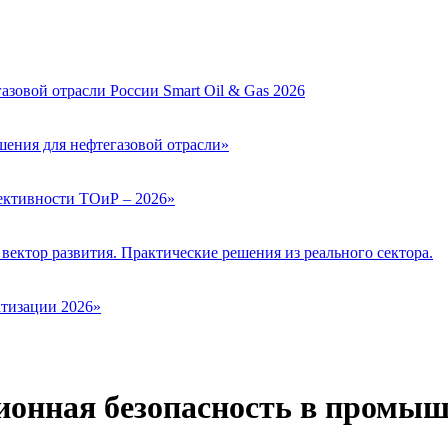
зовой отрасли России Smart Oil & Gas 2026
ения для нефтегазовой отрасли»
ктивности ТОиР – 2026»
вектор развития. Практические решения из реального сектора.
тизации 2026»
онная безопасность в промыш