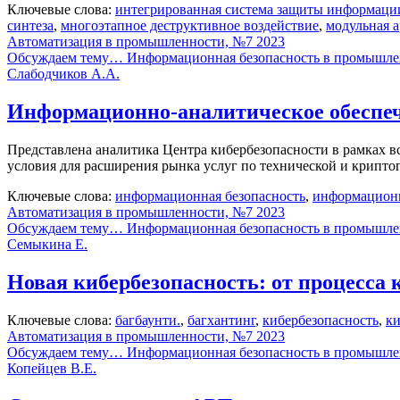
Ключевые слова:
интегрированная система защиты информаци
синтеза
,
многоэтапное деструктивное воздействие
,
модульная 
Автоматизация в промышленности, №7 2023
Обсуждаем тему… Информационная безопасность в промышле
Слабодчиков А.А.
Информационно-аналитичеcкое обеспече
Представлена аналитика Центра кибербезопасности в рамках вс
условия для расширения рынка услуг по технической и крипто
Ключевые слова:
информационная безопасность
,
информационн
Автоматизация в промышленности, №7 2023
Обсуждаем тему… Информационная безопасность в промышле
Семыкина Е.
Новая кибербезопасность: от процесса 
Ключевые слова:
багбаунти.
,
багхантинг
,
кибербезопасность
,
к
Автоматизация в промышленности, №7 2023
Обсуждаем тему… Информационная безопасность в промышле
Копейцев В.Е.