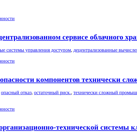
нности
ентрализованном сервисе облачного хра
ные системы управления доступом
,
децентрализованные вычисле
нности
зопасности компонентов технически сл
,
опасный отказ
,
остаточный риск.
,
технически сложный промыш
нности
 организационно-технической системы 