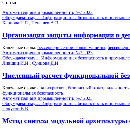
Статьи
Автоматизация в промышленности, №7 2023
Обсуждаем тему… Информационная безопасность в промышле
Карпова Н.Е.
,
Ненашев А.В.
Организация защиты информации в дец
Ключевые слова:
бессерверные поисковые машины
,
бессервер
Автоматизация в промышленности, №7 2023
Обсуждаем тему… Информационная безопасность в промышле
Лившиц И.И.
,
Сунцова Д.И.
Численный расчет функциональной бе
Ключевые слова:
анализ рисков
,
безопасный отказ
,
надежность
функциональная безопасность
Автоматизация в промышленности, №7 2023
Обсуждаем тему… Информационная безопасность в промышле
Покусов В.В.
Метод синтеза модульной архитектуры