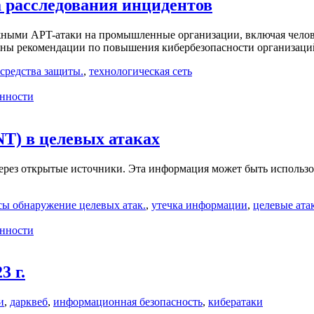
 расследования инцидентов
ожными APT-атаки на промышленные организации, включая челов
ны рекомендации по повышения кибербезопасности организаций
средства защиты.
,
технологическая сеть
нности
T) в целевых атаках
рез открытые источники. Эта информация может быть использо
сы обнаружение целевых атак.
,
утечка информации
,
целевые ата
нности
3 г.
и
,
дарквеб
,
информационная безопасность
,
кибератаки