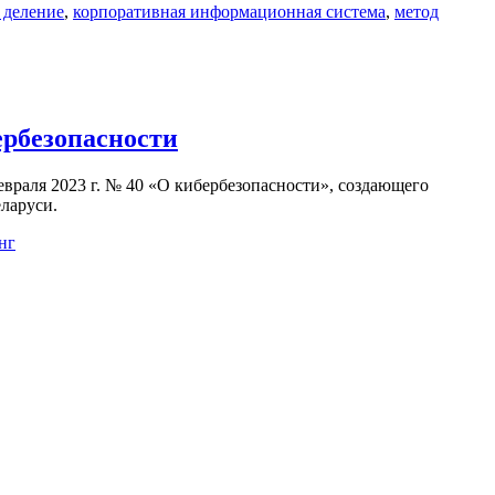
 деление
,
корпоративная информационная система
,
метод
ербезопасности
евраля 2023 г. № 40 «О кибербезопасности», создающего
ларуси.
нг