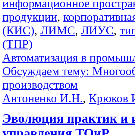
информационное простра
продукции
,
корпоративна
(КИС)
,
ЛИМС
,
ЛИУС
,
ти
(ТПР)
Автоматизация в промыш
Обсуждаем тему: Многооб
производством
Антоненко И.Н.
,
Крюков 
Эволюция практик и 
управления ТОиР