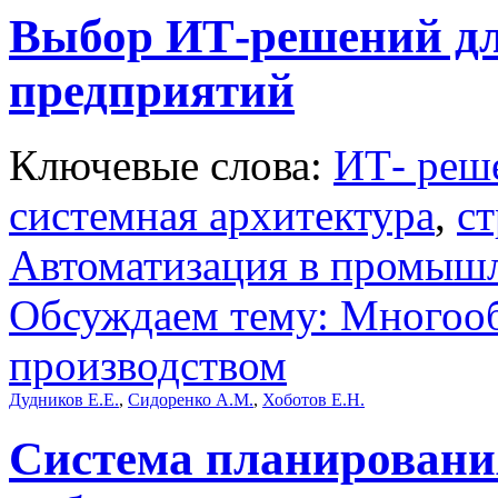
Выбор ИТ-решений д
предприятий
Ключевые слова:
ИТ- реш
системная архитектура
,
ст
Автоматизация в промыш
Обсуждаем тему: Многооб
производством
Дудников Е.Е.
,
Сидоренко А.М.
,
Хоботов Е.Н.
Система планирования