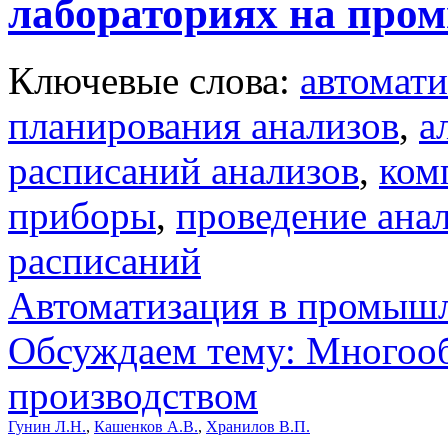
лабораториях на про
Ключевые слова:
автомати
планирования анализов
,
а
расписаний анализов
,
ком
приборы
,
проведение ана
расписаний
Автоматизация в промыш
Обсуждаем тему: Многооб
производством
Гунин Л.Н.
,
Кашенков А.В.
,
Хранилов В.П.