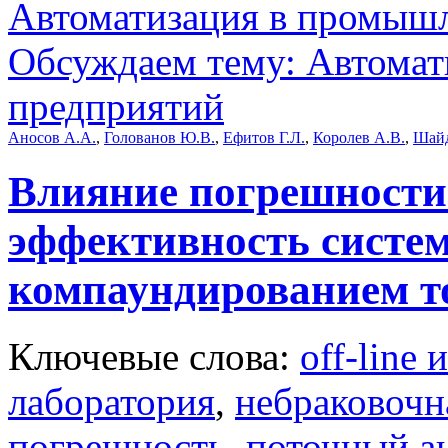
Автоматизация в промыш
Обсуждаем тему: Автомат
предприятий
Аносов А.А.
,
Голованов Ю.В.
,
Ефитов Г.Л.
,
Королев А.В.
,
Шайд
Влияние погрешности
эффективность систе
компаундированием т
Ключевые слова:
off-line
лаборатория
,
небраковочн
погрешность
,
поточный а