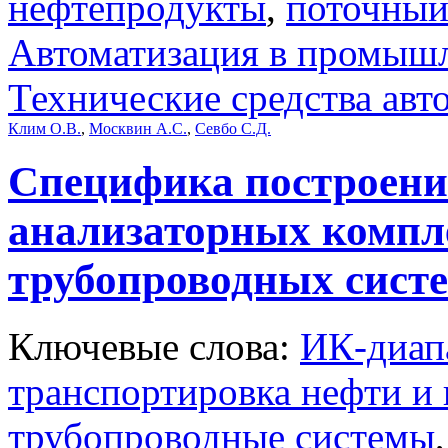
нефтепродукты
,
поточный
Автоматизация в промыш
Технические средства авт
Клим О.В.
,
Москвин А.С.
,
Севбо С.Д.
Специфика построен
анализаторных компл
трубопроводных сист
Ключевые слова:
ИК-диап
транспортировка нефти и
трубопроводные системы