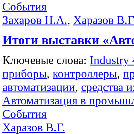
События
Захаров Н.А.
,
Харазов В.Г
Итоги выставки «Авт
Ключевые слова:
Industry 
приборы
,
контроллеры
,
пр
автоматизации
,
средства 
Автоматизация в промыш
События
Харазов В.Г.