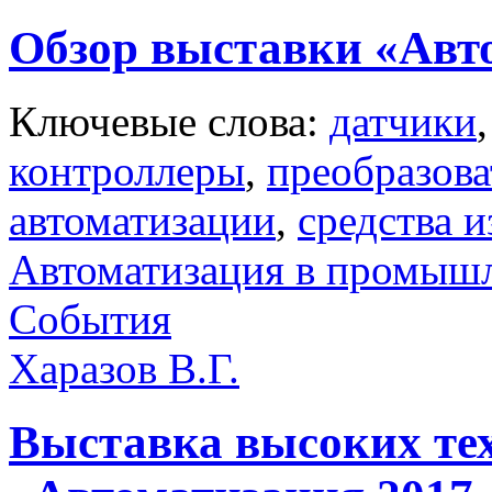
Обзор выставки «Авт
Ключевые слова:
датчики
контроллеры
,
преобразова
автоматизации
,
средства 
Автоматизация в промыш
События
Харазов В.Г.
Выставка высоких тех