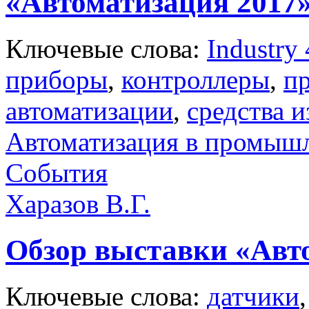
«Автоматизация 2017»
Ключевые слова:
Industry 
приборы
,
контроллеры
,
пр
автоматизации
,
средства 
Автоматизация в промыш
События
Харазов В.Г.
Обзор выставки «Авт
Ключевые слова:
датчики