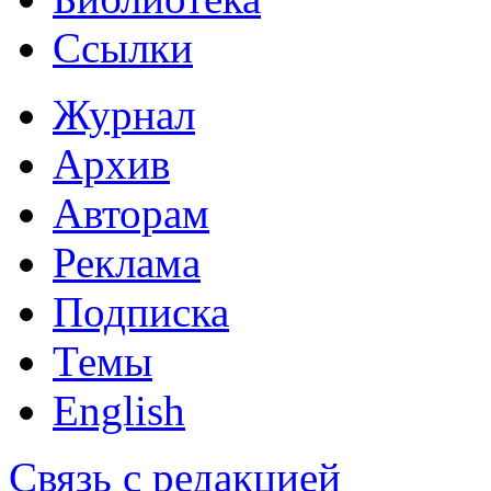
Ссылки
Журнал
Архив
Авторам
Реклама
Подписка
Темы
English
Связь с редакцией