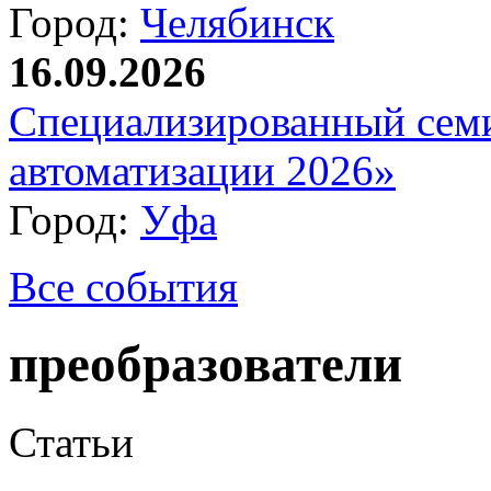
Город:
Челябинск
16.09.2026
Специализированный сем
автоматизации 2026»
Город:
Уфа
Все события
преобразователи
Статьи