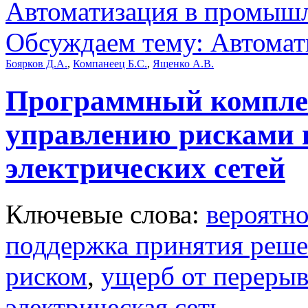
Автоматизация в промыш
Обсуждаем тему: Автомати
Боярков Д.А.
,
Компанеец Б.С.
,
Ященко А.В.
Программный комплек
управлению рисками в
электрических сетей
Ключевые слова:
вероятно
поддержка принятия реш
риском
,
ущерб от перерыв
электрическая сеть