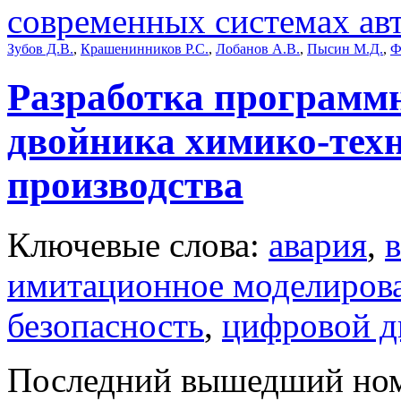
современных системах ав
Зубов Д.В.
,
Крашенинников Р.С.
,
Лобанов А.В.
,
Пысин М.Д.
,
Ф
Разработка программ
двойника химико-тех
производства
Ключевые слова:
авария
,
имитационное моделиров
безопасность
,
цифровой д
Последний вышедший но