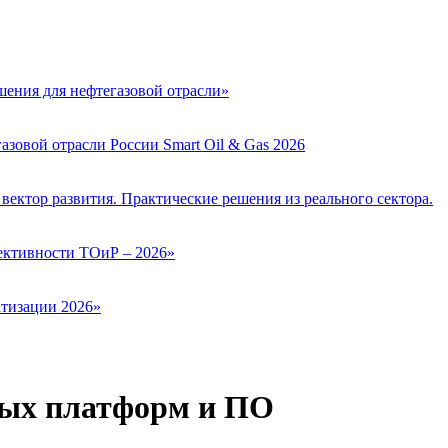
ения для нефтегазовой отрасли»
зовой отрасли России Smart Oil & Gas 2026
вектор развития. Практические решения из реального сектора.
ктивности ТОиР – 2026»
тизации 2026»
ных платформ и ПО