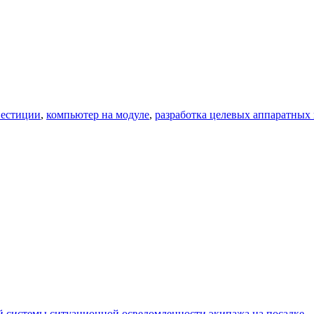
естиции
,
компьютер на модуле
,
разработка целевых аппаратных
 системы ситуационной осведомленности экипажа на посадке