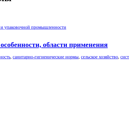
 и упаковочной промышленности
особенности, области применения
ность
,
санитарно-гигиенические нормы
,
сельское хозяйство
,
сис