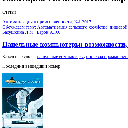
Статьи
Автоматизация в промышленности, №1 2017
Обсуждаем тему: Автоматизация сельского хозяйства
,
пищевой
Бабушкина Л.М.
,
Барон А.Ю.
Панельные компьютеры: возможности, 
Ключевые слова:
панельные компьютеры
,
пищевая промышлен
Последний вышедший номер