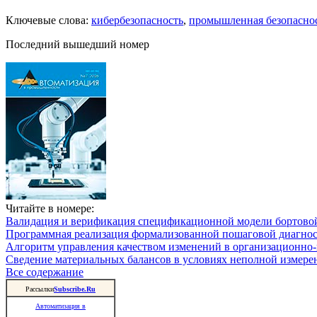
Ключевые слова:
кибербезопасность
,
промышленная безопасно
Последний вышедший номер
Читайте в номере:
Валидация и верификация спецификационной модели бортовой
Программная реализация формализованной пошаговой диагно
Алгоритм управления качеством изменений в организационно-
Сведение материальных балансов в условиях неполной измере
Все содержание
Рассылки
Subscribe.Ru
Автоматизация в