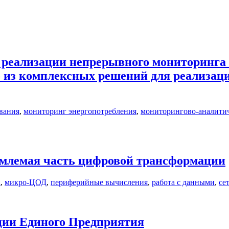
еализации непрерывного мониторинга с
 из комплексных решений для реализации
вания
,
мониторинг энергопотребления
,
мониторингово-аналитич
млемая часть цифровой трансформации
а
,
микро-ЦОД
,
периферийные вычисления
,
работа с данными
,
се
ции Единого Предприятия