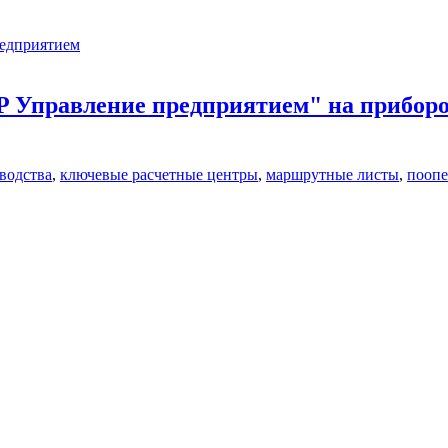
редприятием
RP Управление предприятием" на прибо
водства
,
ключевые расчетные центры
,
маршрутные листы
,
поопе