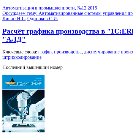
Автоматизация в промышленности, №12 2015
Обсуждаем тему: Автоматизированные системы управления п
Лисин Н.Г.
,
Одиноков С.И.
Расчёт графика производства в "1С:E
"АЛД"
Ключевые слова:
график производства
,
диспетчирование произ
штрихкодирование
Последний вышедший номер