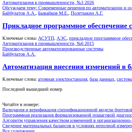
Автоматизация в промышленности, №3 2026
Обсуждаем тему: Современные решения по автоматизации и 
Байбулатов А.А.
,
Бывайков М.Е.
,
Полетыкин А.Г.
Прикладное программное обеспечение 
Ключевые слова:
АСУТП
,
АЭС
,
прикладное программное обес
Автоматизация в промышленности, №6 2015
Производственные автоматизированные системы
Байбулатов А.А.
Автоматизация внесения изменений в 
Ключевые слова:
атомная электростанция
,
база данных
,
систем
Последний вышедший номер
Читайте в номере:
Валидация и верификация спецификационной модели бортовой
Программная реализация формализованной пошаговой диагно
Алгоритм управления качеством изменений в организационно-
Сведение материальных балансов в условиях неполной измере
Все содержание