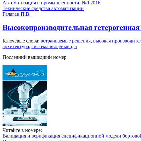
Автоматизация в промышленности, №9 2016
Технические средства автоматизации
Галаган П.В.
Высокопроизводительная гетерогенна
Ключевые слова:
встраиваемые решения
,
высокая производите
архитектура
,
система ввод/вывода
Последний вышедший номер
Читайте в номере:
Валидация и верификация спецификационной модели бортовой