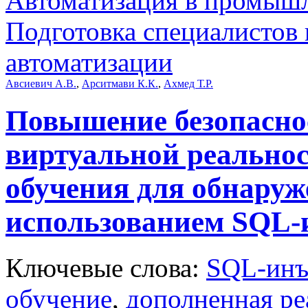
Автоматизация в промыш
Подготовка специалистов
автоматизации
Авсиевич А.В.
,
Арситмави К.К.
,
Ахмед Т.Р.
Повышение безопасно
виртуальной реальнос
обучения для обнаруж
использованием SQL-
Ключевые слова:
SQL-инъ
обучение
,
дополненная ре