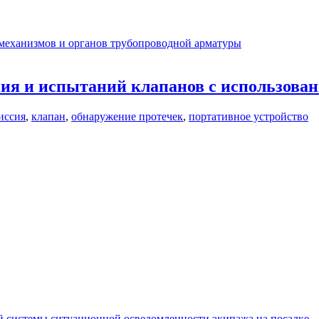
механизмов и органов трубопроводной арматуры
ия и испытаний клапанов с использован
иссия
,
клапан
,
обнаружение протечек
,
портативное устройство
 системы ситуационной осведомленности экипажа на посадке