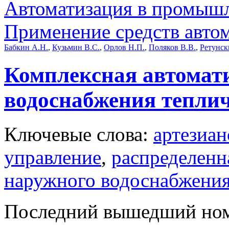
Автоматизация в промыш
Применение средств авто
Бабкин А.Н.
,
Кузьмин В.С.
,
Орлов Н.П.
,
Поляков В.В.
,
Ретунск
Комплексная автомат
водоснабжения тепли
Ключевые слова:
артезиан
управление
,
распределенн
наружного водоснабжени
Последний вышедший но