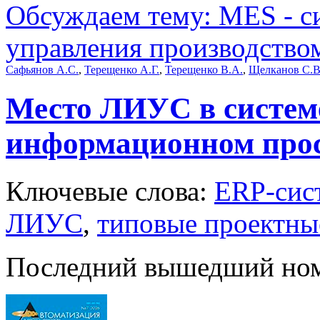
Обсуждаем тему: MES - с
управления производство
Сафьянов А.С.
,
Терещенко А.Г.
,
Терещенко В.А.
,
Щелканов С.В
Место ЛИУС в систем
информационном прос
Ключевые слова:
ERP-сис
ЛИУС
,
типовые проектны
Последний вышедший но