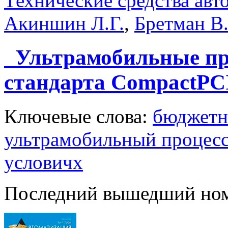
Технические средства авт
Акиншин Л.Г.
,
Бретман В
Ультрамобильные про
стандарта CompactPC
Ключевые слова:
бюджетн
ультрамобильный процес
условичх
Последний вышедший но