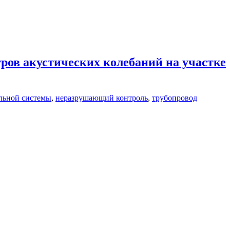
ров акустических колебаний на участке
льной системы
,
неразрушающий контроль
,
трубопровод