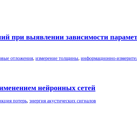
ий при выявлении зависимости парамет
овые отложения
,
измерение толщины
,
информационно-измерите
рименением нейронных сетей
нкция потерь
,
энергия акустических сигналов