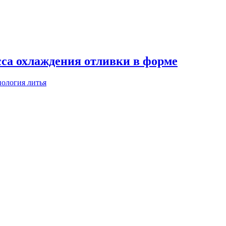
сса охлаждения отливки в форме
нология литья