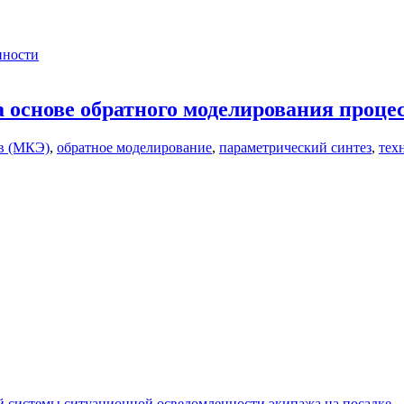
нности
а основе обратного моделирования проце
в (МКЭ)
,
обратное моделирование
,
параметрический синтез
,
тех
 системы ситуационной осведомленности экипажа на посадке