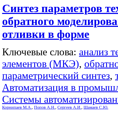
Синтез параметров те
обратного моделирова
отливки в форме
Ключевые слова:
анализ т
элементов (МКЭ)
,
обратн
параметрический синтез
,
Автоматизация в промыш
Системы автоматизирован
Корнипаев М.А.
,
Попов А.Н.
,
Сергеев А.И.
,
Шамаев С.Ю.