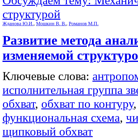
Обсуждаем тему: Механич
структурой
Жданова Ю.И.
,
Мошкин В. В.
,
Романов М.П.
Развитие метода анал
изменяемой структур
Ключевые слова:
антропо
исполнительная группа зв
обхват
,
обхват по контуру
функциональная схема
,
чи
щипковый обхват