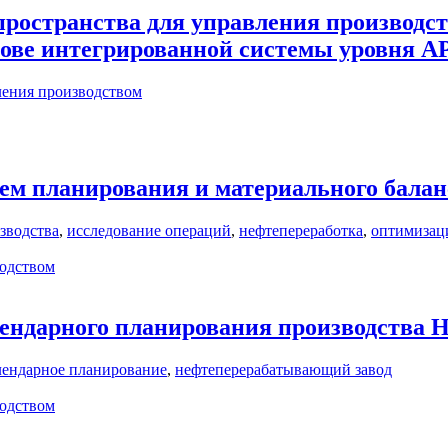
пространства для управления производс
нове интегрированной системы уровня 
ления производством
ем планирования и материального балан
зводства
,
исследование операций
,
нефтепереработка
,
оптимизац
одством
ендарного планирования производства 
лендарное планирование
,
нефтеперерабатывающий завод
одством