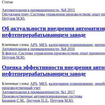
Статьи
Автоматизация в промышленности, №8 2015
Обсуждаем тему: Системы управления производством: опыт п
Петухов М.Ю.
Об актуальности внедрения автоматизи
нефтеперерабатывающем заводе
Ключевые слова:
APS
,
MES
,
календарное планирование
,
матер
Автоматизация в промышленности, №8 2016
В фокусе: Системы управления производством: опыт примене
Петухов М.Ю.
Оценка эффективности внедрения авто
нефтеперерабатывающем заводе
Ключевые слова:
APS
,
MES
,
календарное планирование
,
линей
производственный учет
Автоматизация в промышленности, №1 2017
Производственные автоматизированные системы
Балашов С.М.
,
Логунов П.Л.
,
Петухов М.Ю.