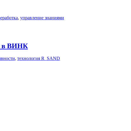
еработка
,
управление знаниями
х в ВИНК
ивности
,
технология R_SAND