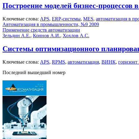
Построение моделей бизнес-процессов 
Ключевые слова:
APS
,
ERP-системы
,
MES
,
автоматизация в п
Автоматизация в промышленности, №9 2009
Применение средств автоматизации
Зельдин А.Е.
,
Коннов А.И.
,
Хохлов А.С.
Системы оптимизационного планирован
Ключевые слова:
APS
,
RPMS
,
автоматизация
,
ВИНК
,
горизонт
Последний вышедший номер