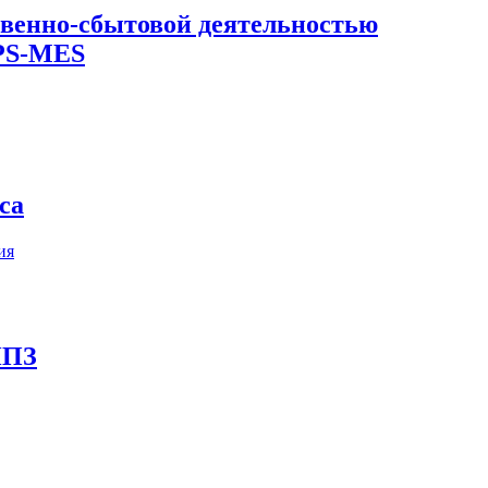
твенно-сбытовой деятельностью
APS-MES
са
ия
НПЗ