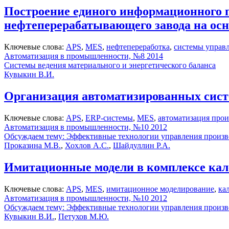
Построение единого информационного 
нефтеперерабатывающего завода на ос
Ключевые слова:
APS
,
MES
,
нефтепереработка
,
системы управ
Автоматизация в промышленности, №8 2014
Системы ведения материального и энергетического баланса
Кувыкин В.И.
Организация автоматизированных сист
Ключевые слова:
APS
,
ERP-системы
,
MES
,
автоматизация прои
Автоматизация в промышленности, №10 2012
Обсуждаем тему: Эффективные технологии управления произв
Проказина М.В.
,
Хохлов А.С.
,
Шайдуллин Р.А.
Имитационные модели в комплексе кал
Ключевые слова:
APS
,
MES
,
имитационное моделирование
,
ка
Автоматизация в промышленности, №10 2012
Обсуждаем тему: Эффективные технологии управления произв
Кувыкин В.И.
,
Петухов М.Ю.