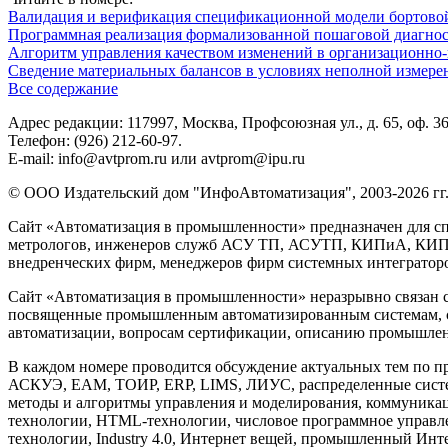
Валидация и верификация спецификационной модели бортовой
Программная реализация формализованной пошаговой диагно
Алгоритм управления качеством изменений в организационно-
Сведение материальных балансов в условиях неполной измере
Все содержание
Адрес редакции: 117997, Москва, Профсоюзная ул., д. 65, оф. 3
Телефон: (926) 212-60-97.
E-mail: info@avtprom.ru или avtprom@ipu.ru
© ООО Издательский дом "ИнфоАвтоматизация", 2003-2026 гг
Сайт «Автоматизация в промышленности» предназначен для сп
метрологов, инженеров служб АСУ ТП, АСУТП, КИПиА, КИП и 
внедренческих фирм, менеджеров фирм системных интеграторов
Сайт «Автоматизация в промышленности» неразрывно связан с
посвященные промышленным автоматизированным системам, си
автоматизации, вопросам сертификации, описанию промышленн
В каждом номере проводится обсуждение актуальных тем по 
АСКУЭ, EAM, ТОИР, ERP, LIMS, ЛИУС, распределенные систе
методы и алгоритмы управления и моделирования, коммуника
технологии, HTML-технологии, числовое программное управлени
технологии, Industry 4.0, Интернет вещей, промышленный Инте