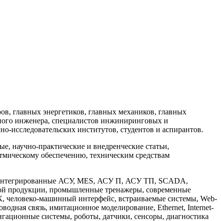
в, главных энергетиков, главных механиков, главных
ного инженера, специалистов инжиниринговых и
но-исследовательских институтов, студентов и аспирантов.
, научно-практические и внедренческие статьи,
тмическому обеспечению, техническим средствам
: интегрированные АСУ, MES, АСУ П, АСУ ТП, SCADA,
мой продукции, промышленные тренажеры, современные
, человеко-машинный интерфейс, встраиваемые системы, Web-
дная связь, имитационное моделирование, Ethernet, Internet-
игационные системы, роботы, датчики, сенсоры, диагностика