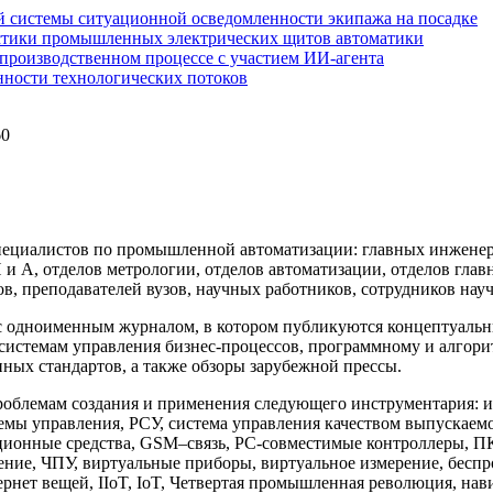
 системы ситуационной осведомленности экипажа на посадке
стики промышленных электрических щитов автоматики
производственном процессе с участием ИИ-агента
нности технологических потоков
60
.
ециалистов по промышленной автоматизации: главных инженеро
А, отделов метрологии, отделов автоматизации, отделов глав
, преподавателей вузов, научных работников, сотрудников науч
 одноименным журналом, в котором публикуются концептуальные
стемам управления бизнес-процессов, программному и алгори
ых стандартов, а также обзоры зарубежной прессы.
проблемам создания и применения следующего инструментария
мы управления, РСУ, система управления качеством выпускае
ционные средства, GSM–связь, РС-совместимые контроллеры, ПК
е, ЧПУ, виртуальные приборы, виртуальное измерение, беспрово
рнет вещей, IIoT, IoT, Четвертая промышленная революция, нав