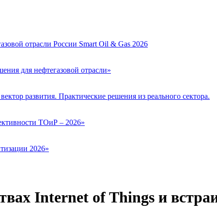
зовой отрасли России Smart Oil & Gas 2026
ения для нефтегазовой отрасли»
вектор развития. Практические решения из реального сектора.
ктивности ТОиР – 2026»
тизации 2026»
вах Internet of Things и встр