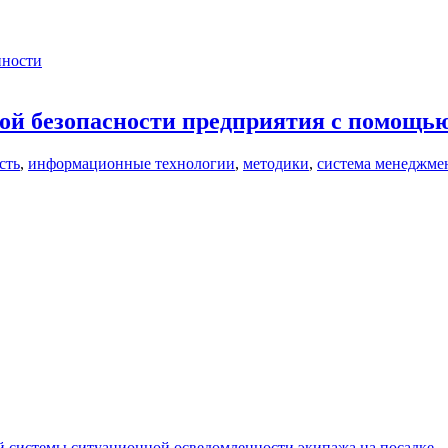
нности
ой безопасности предприятия с помощь
сть
,
информационные технологии
,
методики
,
система менеджме
 системы ситуационной осведомленности экипажа на посадке