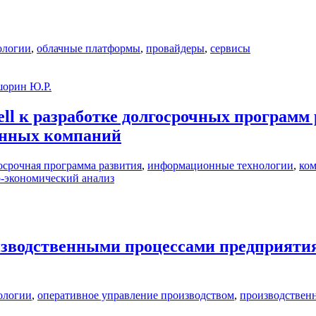
ологии
,
облачные платформы
,
провайдеры
,
сервисы
орин Ю.Р.
ll к разработке долгосрочных програм
анных компаний
осрочная программа развития
,
информационные технологии
,
ко
-экономический анализ
изводственными процессами предприяти
ологии
,
оперативное управление производством
,
производствен