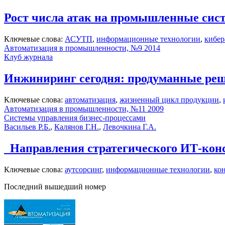
Рост числа атак на промышленные сис
Ключевые слова:
АСУТП
,
информационные технологии
,
кибер
Автоматизация в промышленности, №9 2014
Клуб журнала
Инжиниринг сегодня: продуманные реш
Ключевые слова:
автоматизация
,
жизненный цикл продукции
,
Автоматизация в промышленности, №11 2009
Системы управления бизнес-процессами
Васильев Р.Б.
,
Калянов Г.Н.
,
Левочкина Г.А.
Направления стратегического ИТ-кон
Ключевые слова:
аутсорсинг
,
информационные технологии
,
ко
Последний вышедший номер