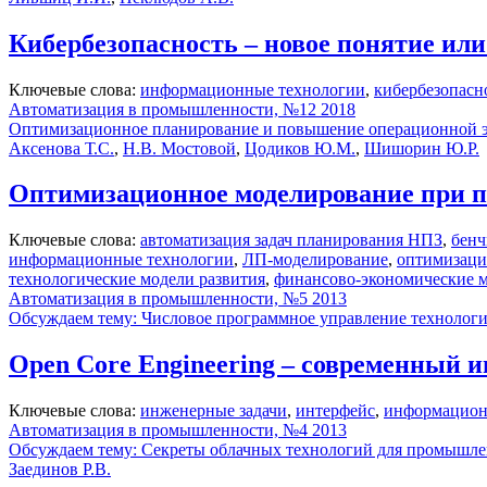
Кибербезопасность – новое понятие ил
Ключевые слова:
информационные технологии
,
кибербезопасн
Автоматизация в промышленности, №12 2018
Оптимизационное планирование и повышение операционной 
Аксенова Т.С.
,
Н.В. Мостовой
,
Цодиков Ю.М.
,
Шишорин Ю.Р.
Оптимизационное моделирование при п
Ключевые слова:
автоматизация задач планирования НПЗ
,
бенч
информационные технологии
,
ЛП-моделирование
,
оптимизаци
технологические модели развития
,
финансово-экономические 
Автоматизация в промышленности, №5 2013
Обсуждаем тему: Числовое программное управление технолог
Open Core Engineering – современный 
Ключевые слова:
инженерные задачи
,
интерфейс
,
информацион
Автоматизация в промышленности, №4 2013
Обсуждаем тему: Секреты облачных технологий для промышле
Заединов Р.В.