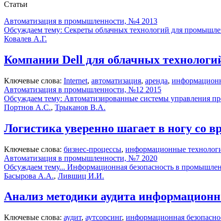
Статьи
Автоматизация в промышленности, №4 2013
Обсуждаем тему: Секреты облачных технологий для промышле
Ковалев А.Г.
Компании Dell для облачных технолог
Ключевые слова:
Internet
,
автоматизация
,
аренда
,
информационн
Автоматизация в промышленности, №12 2015
Обсуждаем тему: Автоматизированные системы управления п
Портнов А.С.
,
Трыканов В.А.
Логистика уверенно шагает в ногу со в
Ключевые слова:
бизнес-процессы
,
информационные технолог
Автоматизация в промышленности, №7 2020
Обсуждаем тему... Информационная безопасность в промышле
Басырова А.А.
,
Лившиц И.И.
Анализ методики аудита информационн
Ключевые слова:
аудит
,
аутсорсинг
,
информационная безопасно