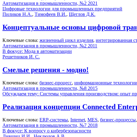
Автоматизация в промышленности, №2 2021
Цифровые технологии для промышленных предприятий
Пиликов Н.А.
,
Тимофеев В.И.
,
Щеглов Д.К.
Концептуальные основы цифровой тра
Ключевые слова:
жизненный цикл изделия
,
интегрированная с
Автоматизация в промышленности, №2 2011
В фокусе: Мода в автоматизации
Решетников И. С.
Смелые решения - модно!
Ключевые слова:
бизнес-процесс
,
информационные технологи
Автоматизация в промышленности, №8 2015
Обсуждаем тему: Системы управления производством: опыт п
Реализация концепции Connected Enter
Ключевые слова:
ERP-системы
,
Internet
,
MES
,
бизнес-процессы
Автоматизация в промышленности, №7 2018
В фокусе: К вопросу о кибербезопасности
Лившиц И.И.
,
Неклюдов А.В.