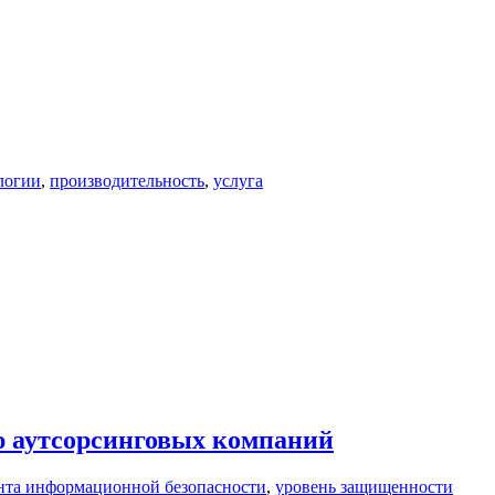
логии
,
производительность
,
услуга
ю аутсорсинговых компаний
нта информационной безопасности
,
уровень защищенности