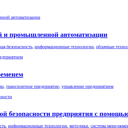
нной автоматизации
ий и промышленной автоматизации
ая безопасность
,
информационные технологии
,
облачные техно
редприятием
ременем
ии
,
транспортное предприятие
,
управление предприятием
нности
ой безопасности предприятия с помощь
сть
,
информационные технологии
,
методики
,
система менеджме