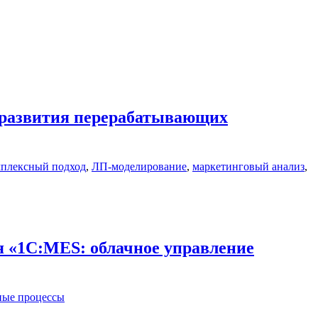
м развития перерабатывающих
мплексный подход
,
ЛП-моделирование
,
маркетинговый анализ
,
я «1С:MES: облачное управление
ные процессы