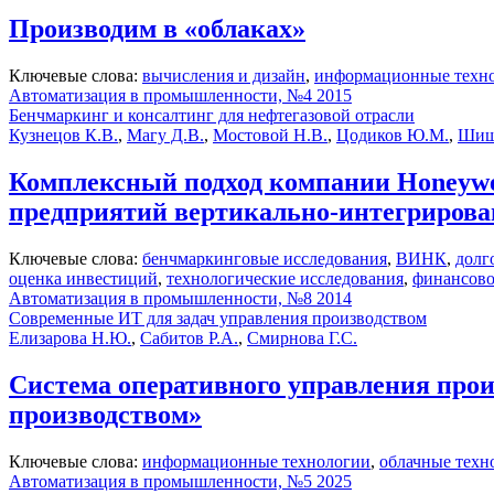
Производим в «облаках»
Ключевые слова:
вычисления и дизайн
,
информационные техн
Автоматизация в промышленности, №4 2015
Бенчмаркинг и консалтинг для нефтегазовой отрасли
Кузнецов К.В.
,
Магу Д.В.
,
Мостовой Н.В.
,
Цодиков Ю.М.
,
Шиш
Комплексный подход компании Honeywe
предприятий вертикально-интегриров
Ключевые слова:
бенчмаркинговые исследования
,
ВИНК
,
долг
оценка инвестиций
,
технологические исследования
,
финансово
Автоматизация в промышленности, №8 2014
Современные ИТ для задач управления производством
Елизарова Н.Ю.
,
Сабитов Р.А.
,
Смирнова Г.С.
Система оперативного управления про
производством»
Ключевые слова:
информационные технологии
,
облачные техн
Автоматизация в промышленности, №5 2025