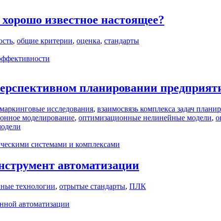
и хорошо известное настоящее?
ость
,
общие критерии
,
оценка
,
стандарты
эффективности
ерспективном планировании предприят
маркинговые исследования
,
взаимосвязь комплекса задач плани
онное моделирование
,
оптимизационные нелинейные модели
,
о
модели
ическими системами и комплексами
инструмент автоматизации
ные технологии
,
отрытые стандарты
,
ПЛК
нной автоматизации