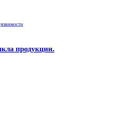
уязвимости
икла продукции.