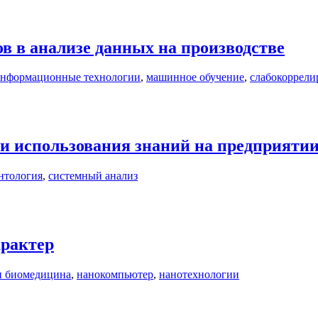
 в анализе данных на производстве
нформационные технологии
,
машинное обучение
,
слабокоррел
и использования знаний на предприяти
нтология
,
системный анализ
арактер
и биомедицина
,
нанокомпьютер
,
нанотехнологии