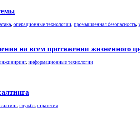
темы
атака
,
операционные технологии
,
промышленная безопасность
,
ения на всем протяжении жизненного ц
инжиниринг
,
информационные технологии
салтинга
нсалтинг
,
служба
,
стратегия