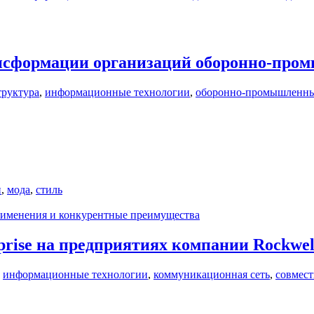
нсформации организаций оборонно-про
труктура
,
информационные технологии
,
оборонно-промышленны
и
,
мода
,
стиль
рименения и конкурентные преимущества
prise на предприятиях компании Rockwel
,
информационные технологии
,
коммуникационная сеть
,
совмест